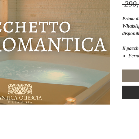
 290,
Prima di
WhatsAp
disponib
Il pacch
Pern
due 
Prim
1 ora
bagno
Tagli
Pacchett
Check in
Per atti
necessar