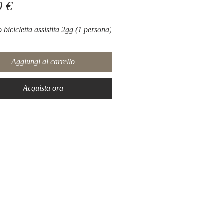
Prezzo
0 €
 bicicletta assistita 2gg (1 persona)
Aggiungi al carrello
Acquista ora