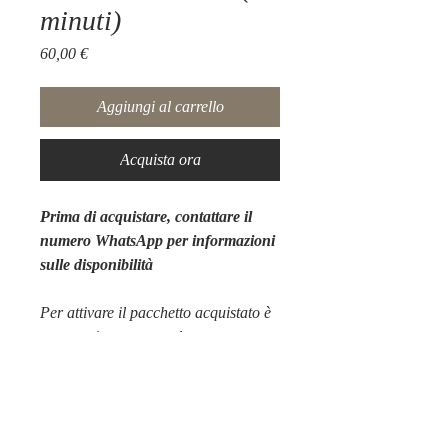
minuti)
Prezzo
60,00 €
Aggiungi al carrello
Acquista ora
Prima di acquistare, contattare il
numero WhatsApp per informazioni
sulle disponibilità
Per attivare il pacchetto acquistato è
necessario contattare la struttura.
Tel: +39 3761885651
Mail: info@anticaquerciaespa.com
Sito: contatti
Villa Antica Quercia & Spa