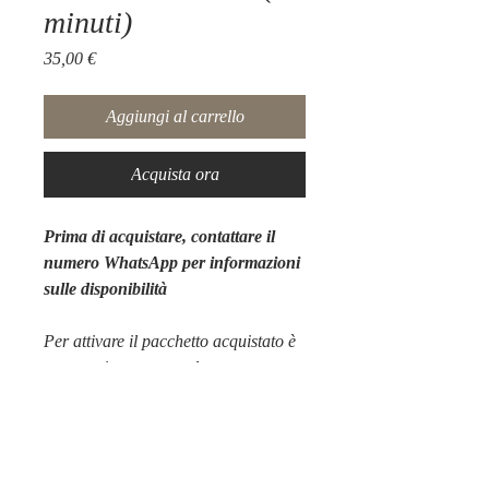
minuti)
Prezzo
35,00 €
Aggiungi al carrello
Acquista ora
Prima di acquistare, contattare il
numero WhatsApp per informazioni
sulle disponibilità
Per attivare il pacchetto acquistato è
necessario contattare la struttura.
Tel: +39 3761885651
Mail: info@anticaquerciaespa.com
Sito: contatti
Villa Antica Quercia & Spa